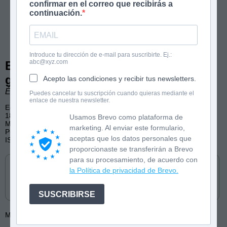
confirmar en el correo que recibirás a
continuación.
Introduce tu dirección de e-mail para suscribirte. Ej.:
abc@xyz.com
Benita y Malva y el crimen del crítico
gastronómico
Acepto las condiciones y recibir tus newsletters.
Érica Esmorís. Ilustraciones de Ignacio Hernández.
Puedes cancelar tu suscripción cuando quieras mediante el
enlace de nuestra newsletter.
Edad: 8+
182 páginas, b/n
Usamos Brevo como plataforma de
Misterio, cocina, humor
marketing. Al enviar este formulario,
Publicado por: Edelvives (castellano y gallego)
aceptas que los datos personales que
ISBN: 9788414060063
proporcionaste se transferirán a Brevo
Cómpralo en
para su procesamiento, de acuerdo con
la Política de privacidad de Brevo.
SUSCRIBIRSE
Más de:
Ignacio Hernández