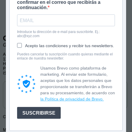
confirmar en el correo que recibirás a
continuación.
Introduce tu dirección de e-mail para suscribirte. Ej.:
abc@xyz.com
Castigados en el antiguo Egipto
Gabi Tormenta. Ilustraciones de Paula Jerez.
Acepto las condiciones y recibir tus newsletters.
A partir de 7 años
Puedes cancelar tu suscripción cuando quieras mediante el
enlace de nuestra newsletter.
112 páginas, color
Historia, Humor, Aventuras
Usamos Brevo como plataforma de
Publicado por Loqueleo (castellano) y Jollibre (catalán)
ISBN: 9788491226154
marketing. Al enviar este formulario,
aceptas que los datos personales que
Cómpralo en
proporcionaste se transferirán a Brevo
para su procesamiento, de acuerdo con
la Política de privacidad de Brevo.
SUSCRIBIRSE
Colección:
Castigados en la historia
Más de:
Paula Jerez