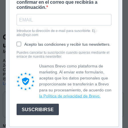
confirmar en el correo que recibirás a
continuación.
Introduce tu dirección de e-mail para suscribirte. Ej.:
abc@xyz.com
Clases particulares para salvar el
universo
Acepto las condiciones y recibir tus newsletters.
Marina Tena Tena
Puedes cancelar tu suscripción cuando quieras mediante el
enlace de nuestra newsletter.
A partir de 12 años
240 páginas, b/n
Usamos Brevo como plataforma de
Ciencia ficción, Amistad, Adolescencia
marketing. Al enviar este formulario,
Publicado por Loqueleo
aceptas que los datos personales que
ISBN: 9788491225614
Lee las primeras páginas
proporcionaste se transferirán a Brevo
para su procesamiento, de acuerdo con
Cómpralo en
la Política de privacidad de Brevo.
SUSCRIBIRSE
Más de:
Marina Tena Tena