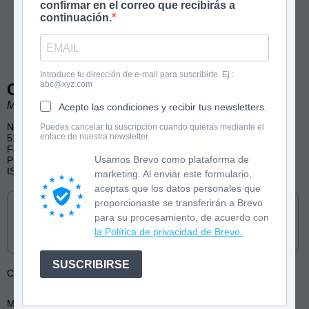
confirmar en el correo que recibirás a
continuación.
Introduce tu dirección de e-mail para suscribirte. Ej.:
abc@xyz.com
Colapso
Manu Carbajo
Acepto las condiciones y recibir tus newsletters.
New Adult
Puedes cancelar tu suscripción cuando quieras mediante el
enlace de nuestra newsletter.
512 páginas
Fantasía, Ciencia ficción, Amistad, Misterio, Acción
Usamos Brevo como plataforma de
Publicado por Umbriel
ISBN: 9788419030658
marketing. Al enviar este formulario,
aceptas que los datos personales que
Cómpralo en
proporcionaste se transferirán a Brevo
para su procesamiento, de acuerdo con
la Política de privacidad de Brevo.
SUSCRIBIRSE
Colección:
Equilibrio
Más de:
Manu Carbajo