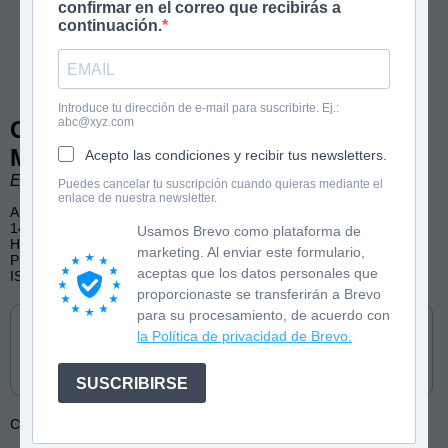
confirmar en el correo que recibirás a
continuación.
Introduce tu dirección de e-mail para suscribirte. Ej.:
abc@xyz.com
Cómo sobrevivir a... la II Guerra
Mundial
Acepto las condiciones y recibir tus newsletters.
El Fisgón Histórico
Puedes cancelar tu suscripción cuando quieras mediante el
enlace de nuestra newsletter.
A partir de 8 años
144 páginas, color
Usamos Brevo como plataforma de
Historia, Curiosidades, Biografías
marketing. Al enviar este formulario,
Publicado por Edebé (castellano y catalán)
aceptas que los datos personales que
ISBN: 9788468370620
proporcionaste se transferirán a Brevo
Cómpralo en
para su procesamiento, de acuerdo con
la Política de privacidad de Brevo.
SUSCRIBIRSE
Colección:
Cómo sobrevivir a...