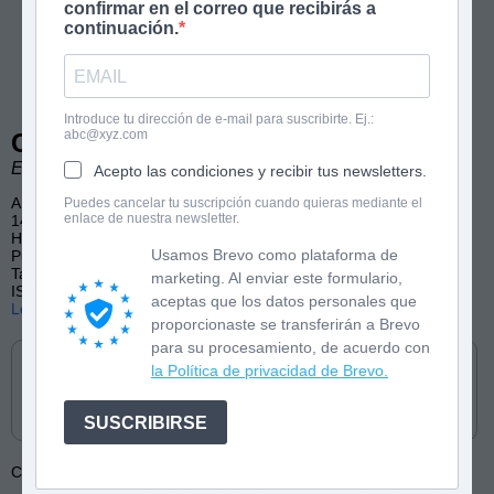
confirmar en el correo que recibirás a
continuación.
Introduce tu dirección de e-mail para suscribirte. Ej.:
abc@xyz.com
Cómo sobrevivir a... la Prehistoria
El Fisgón Histórico
Acepto las condiciones y recibir tus newsletters.
A partir de 8 años
Puedes cancelar tu suscripción cuando quieras mediante el
enlace de nuestra newsletter.
144 páginas, color
Historia, Curiosidades, Biografías
Usamos Brevo como plataforma de
Publicado por Edebé (castellano y catalán)
También disponible en audiolibro
marketing. Al enviar este formulario,
ISBN: 9788468356488
aceptas que los datos personales que
Lee las primeras páginas
proporcionaste se transferirán a Brevo
Cómpralo en
para su procesamiento, de acuerdo con
la Política de privacidad de Brevo.
SUSCRIBIRSE
Colección:
Cómo sobrevivir a...