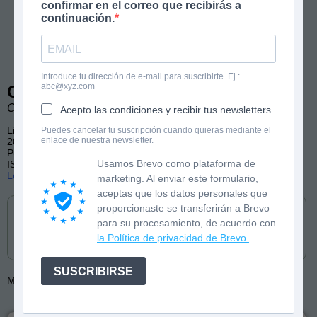
confirmar en el correo que recibirás a
continuación.
Introduce tu dirección de e-mail para suscribirte. Ej.:
abc@xyz.com
Cuentos y leyendas de España
Chiki Fabregat. Ilustraciones de Sara Porras.
Acepto las condiciones y recibir tus newsletters.
Libro ilustrado
Puedes cancelar tu suscripción cuando quieras mediante el
enlace de nuestra newsletter.
208 páginas, color
Publicado por Anaya Infantil y Juvenil
Usamos Brevo como plataforma de
ISBN: 9788414334751
Lee las primeras páginas
marketing. Al enviar este formulario,
aceptas que los datos personales que
Cómpralo en
proporcionaste se transferirán a Brevo
para su procesamiento, de acuerdo con
la Política de privacidad de Brevo.
SUSCRIBIRSE
Más de:
Chiki Fabregat
Sara Porras