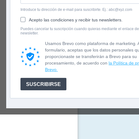
Introduce tu dirección de e-mail para suscribirte. Ej.: abc@xyz.com
Acepto las condiciones y recibir tus newsletters.
English version
Puedes cancelar tu suscripción cuando quieras mediante el enlace de
newsletter.
Newsletter
Usamos Brevo como plataforma de marketing. A
formulario, aceptas que los datos personales q
Los brujos e
proporcionaste se transferirán a Brevo para su
firmamento, 
procesamiento, de acuerdo con
la Política de p
Tara sabe qu
Brevo.
que huye, so
un inesperad
Tara acepta 
SUSCRIBIRSE
esconden sus