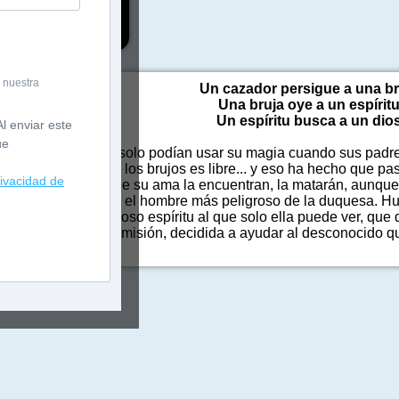
 nuestra
Un cazador persigue a una br
Una bruja oye a un espíritu
Un espíritu busca a un dios
l enviar este
ue
ran esclavos, pues solo podían usar su magia cuando sus padre
y ahora la magia de los brujos es libre... y eso ha hecho que 
rivacidad de
e, si los soldados de su ama la encuentran, la matarán, aunque e
la y perseguida por el hombre más peligroso de la duquesa. Hub
o aliado: un misterioso espíritu al que solo ella puede ver, que
acompañarlo en su misión, decidida a ayudar al desconocido qu
 ojos azules.