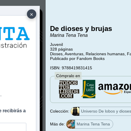
×
De dioses y brujas
Marina Tena Tena
Juvenil
328 páginas
Dioses, Aventuras, Relaciones humanas, F
Publicado por Fandom Books
e
ISBN: 9788419831415
Cómpralo en
.
 recibirás a
Colección:
Universo De lobos y diose
Más de:
Marina Tena Tena