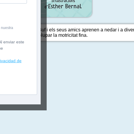
 nuestra
r a la piscina. En Buf i els seus amics aprenen a nedar i a diver
 curiositat i desenvolupar la motricitat fina.
l enviar este
ue
rivacidad de