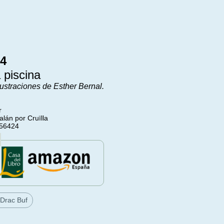
 4
 piscina
ustraciones de Esther Bernal.
r
alán por Cruïlla
156424
Drac Buf