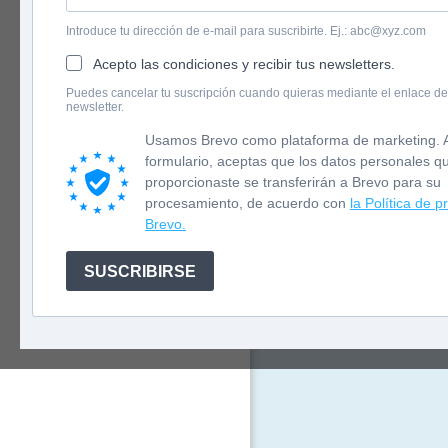
Introduce tu dirección de e-mail para suscribirte. Ej.: abc@xyz.com
Acepto las condiciones y recibir tus newsletters.
English version
Puedes cancelar tu suscripción cuando quieras mediante el enlace de
Avui toca ana
newsletter.
Newsletter
encoratjar la
Usamos Brevo como plataforma de marketing. A
formulario, aceptas que los datos personales q
proporcionaste se transferirán a Brevo para su
procesamiento, de acuerdo con
la Política de p
Brevo.
SUSCRIBIRSE