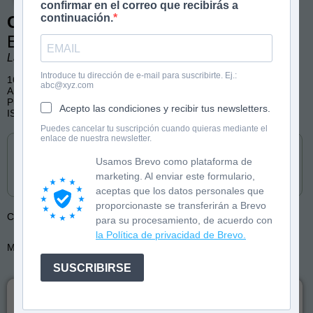
confirmar en el correo que recibirás a
continuación.
Cómo celebramos...
El carnaval
Laura Vila. Ilustraciones de Esther Bernal.
Introduce tu dirección de e-mail para suscribirte. Ej.:
16 páginas, color
abc@xyz.com
Aprender a leer, Mayúsculas, Texto rimado
Publicado por Anaya
Acepto las condiciones y recibir tus newsletters.
ISBN: 9788414336847
Puedes cancelar tu suscripción cuando quieras mediante el
Cómpralo en
enlace de nuestra newsletter.
Usamos Brevo como plataforma de
marketing. Al enviar este formulario,
aceptas que los datos personales que
proporcionaste se transferirán a Brevo
Colección:
Cómo celebramos...
para su procesamiento, de acuerdo con
la Política de privacidad de Brevo.
Más de:
Laura Vila
SUSCRIBIRSE
Versos divertidos en letra mayúscula para vivir la magia
de las celebraciones.