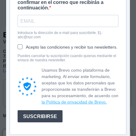
confirmar en el correo que recibirás a
continuación.
Introduce tu dirección de e-mail para suscribirte. Ej.:
El gran libro de los colegios
abc@xyz.com
Violeta Cano
Acepto las condiciones y recibir tus newsletters.
Conocimiento
Puedes cancelar tu suscripción cuando quieras mediante el
72 páginas, color
enlace de nuestra newsletter.
Publicado en castellano y catalán por Inuk Books
ISBN: 9788416774982
Usamos Brevo como plataforma de
Lee las primeras páginas
marketing. Al enviar este formulario,
Cómpralo en
aceptas que los datos personales que
proporcionaste se transferirán a Brevo
para su procesamiento, de acuerdo con
la Política de privacidad de Brevo.
Más de:
Violeta Cano
Violeta Cano
SUSCRIBIRSE
· Selección OEPLI de los mejores títulos de