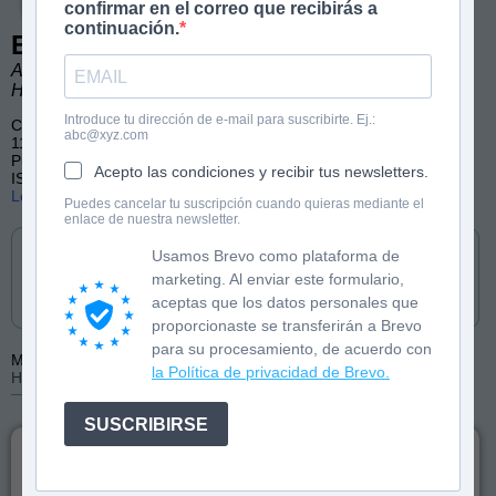
confirmar en el correo que recibirás a
continuación.
El gran libro del fútbol
Alba Quintas Garciandia. Ilustraciones de Ignacio
Hernández.
Introduce tu dirección de e-mail para suscribirte. Ej.:
Conocimiento
abc@xyz.com
112 páginas
Publicado en castellano y catalán por Edebé
Acepto las condiciones y recibir tus newsletters.
ISBN: 9788468376615
Lee las primeras páginas
Puedes cancelar tu suscripción cuando quieras mediante el
enlace de nuestra newsletter.
Cómpralo en
Usamos Brevo como plataforma de
marketing. Al enviar este formulario,
aceptas que los datos personales que
proporcionaste se transferirán a Brevo
para su procesamiento, de acuerdo con
Más de:
Alba Quintas Garciandia
Ignacio
la Política de privacidad de Brevo.
Hernández
SUSCRIBIRSE
¿El fútbol es tu pasión?
El fútbol es el deporte rey: jugadores y jugadoras
inspiran a las nuevas generaciones que sueñan con