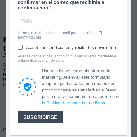
confirmar en el correo que recibirás a
continuación.
Introduce tu dirección de e-mail para suscribirte. Ej.:
abc@xyz.com
El pirata Garrapata llega a pie al
templo de Abu Simbel
Acepto las condiciones y recibir tus newsletters.
Juan Muñoz Martín. Ilustraciones de Antonio Tello.
Puedes cancelar tu suscripción cuando quieras mediante el
enlace de nuestra newsletter.
A partir de 8 años
144 páginas, b/n
Usamos Brevo como plataforma de
Humor, Aventura, Historia
marketing. Al enviar este formulario,
Publicado por Toromítico
aceptas que los datos personales que
ISBN: 9788419962089
proporcionaste se transferirán a Brevo
Cómpralo en
para su procesamiento, de acuerdo con
la Política de privacidad de Brevo.
SUSCRIBIRSE
Colección:
El pirata Garrapata