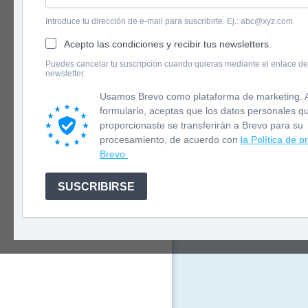
Introduce tu dirección de e-mail para suscribirte. Ej.: abc@xyz.com
Acepto las condiciones y recibir tus newsletters.
English version
Puedes cancelar tu suscripción cuando quieras mediante el enlace de
Durante la p
newsletter.
Newsletter
con vida pri
pertenecer a
Usamos Brevo como plataforma de marketing. A
energía. No 
formulario, aceptas que los datos personales q
que duerme: 
proporcionaste se transferirán a Brevo para su
procesamiento, de acuerdo con
la Política de p
Brevo.
SUSCRIBIRSE