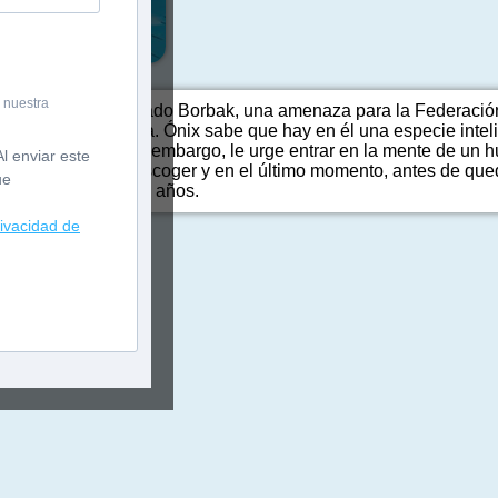
 nuestra
ersecución al malvado Borbak, una amenaza para la Federación 
mitiva llamado Tierra. Ónix sabe que hay en él una especie inte
 la Federación. Sin embargo, le urge entrar en la mente de un 
l enviar este
encuentra donde escoger y en el último momento, antes de qued
ue
Guillermo, de doce años.
rivacidad de