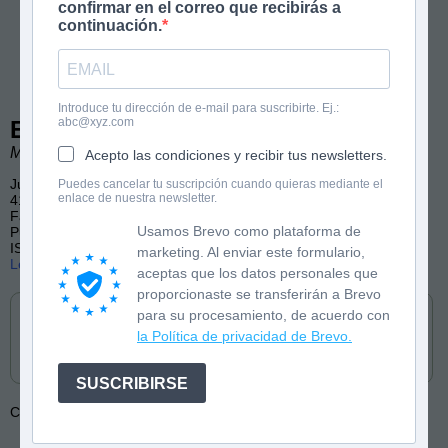
confirmar en el correo que recibirás a
continuación.
Introduce tu dirección de e-mail para suscribirte. Ej.:
abc@xyz.com
Equilibrio
Manu Carbajo
Acepto las condiciones y recibir tus newsletters.
Juvenil
Puedes cancelar tu suscripción cuando quieras mediante el
enlace de nuestra newsletter.
416 páginas
Fantasía, Ciencia ficción, Amistad, Misterio, Acción
Usamos Brevo como plataforma de
Publicado por Umbriel
ISBN: 9788419030221
marketing. Al enviar este formulario,
Lee las primeras páginas
aceptas que los datos personales que
Cómpralo en
proporcionaste se transferirán a Brevo
para su procesamiento, de acuerdo con
la Política de privacidad de Brevo.
SUSCRIBIRSE
Colección:
Equilibrio