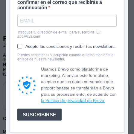
confirmar en el correo que recibirás a
continuación.
Introduce tu dirección de e-mail para suscribirte. Ej.:
abc@xyz.com
Fray Perico en la guerra
Juan Muñoz Martín. Ilustraciones de Antonio Tello.
Acepto las condiciones y recibir tus newsletters.
A partir de 8 años
Puedes cancelar tu suscripción cuando quieras mediante el
enlace de nuestra newsletter.
192 páginas, b/n
Humor, Aventura, Amistad
Usamos Brevo como plataforma de
Publicado por Toromítico
ISBN: 9788419962010
marketing. Al enviar este formulario,
aceptas que los datos personales que
Cómpralo en
proporcionaste se transferirán a Brevo
para su procesamiento, de acuerdo con
la Política de privacidad de Brevo.
SUSCRIBIRSE
Colección:
Fray Perico
Más de:
Juan Muñoz Martín