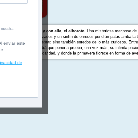
 nuestra
a llegado al convento y con ella, el alboroto.
Una misteriosa mariposa de 
a», tres ladrones disfrazados y un sinfín de enredos pondrán patas arriba la 
en tiempo y ganas de celebrar, sino también enredos de lo más curiosos. Entr
l enviar este
 pacífico fray Perico tendrá que poner a prueba, una vez más, su infinita pacie
ue
r, la inocencia y la solidaridad, y donde la primavera florece en forma de ave
rivacidad de