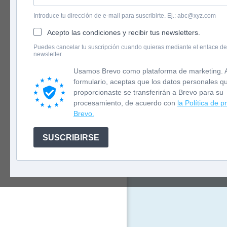
Introduce tu dirección de e-mail para suscribirte. Ej.: abc@xyz.com
Acepto las condiciones y recibir tus newsletters.
English version
Puedes cancelar tu suscripción cuando quieras mediante el enlace de
La primavera h
newsletter.
Newsletter
morera «prestad
trae flores, bu
Usamos Brevo como plataforma de marketing. A
entrañables, el
formulario, aceptas que los datos personales q
mezclan el humo
proporcionaste se transferirán a Brevo para su
procesamiento, de acuerdo con
la Política de p
Brevo.
SUSCRIBIRSE