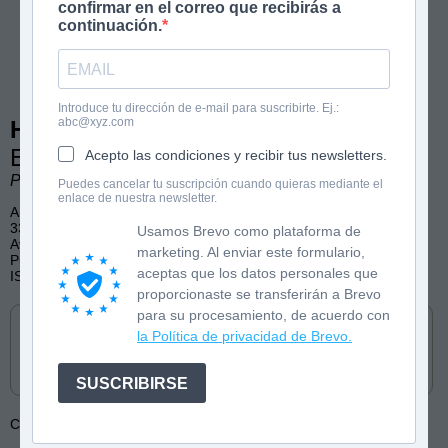
confirmar en el correo que recibirás a
continuación.
Introduce tu dirección de e-mail para suscribirte. Ej.:
abc@xyz.com
Hombre lobo 1
El furtivo
Acepto las condiciones y recibir tus newsletters.
Pedro Riera
Puedes cancelar tu suscripción cuando quieras mediante el
enlace de nuestra newsletter.
A partir de 12 años
336 páginas
Usamos Brevo como plataforma de
Aventura, Fantasía
marketing. Al enviar este formulario,
Publicado en e-book y audiolibro por Saga Egmont
aceptas que los datos personales que
ISBN: 9788728515112
proporcionaste se transferirán a Brevo
Cómpralo en
para su procesamiento, de acuerdo con
la Política de privacidad de Brevo.
SUSCRIBIRSE
Colección:
Hombre lobo