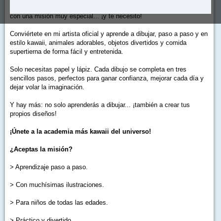
¡Hola! Me llamo Milo, soy del Planeta Kawaii y he venido a la Tierra
con una misión muy especial... ¡y te necesito!
Conviértete en mi artista oficial y aprende a dibujar, paso a paso y en
estilo kawaii, animales adorables, objetos divertidos y comida
supertierna de forma fácil y entretenida.
Solo necesitas papel y lápiz. Cada dibujo se completa en tres
sencillos pasos, perfectos para ganar confianza, mejorar cada día y
dejar volar la imaginación.
Y hay más: no solo aprenderás a dibujar... ¡también a crear tus
propios diseños!
¡Únete a la academia más kawaii del universo!
¿Aceptas la misión?
> Aprendizaje paso a paso.
> Con muchísimas ilustraciones.
> Para niños de todas las edades.
> Práctico y divertido.