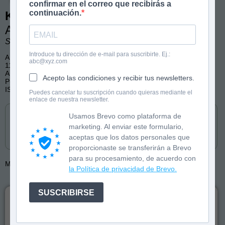
confirmar en el correo que recibirás a
continuación.
Kawaii Academy
Aprende a dibujar kawaii
Squid&Pig
Introduce tu dirección de e-mail para suscribirte. Ej.:
A partir de 7 años
abc@xyz.com
112 páginas, blanco y negro con ilustraciones
Arte, Kawaii, Dibujar
Acepto las condiciones y recibir tus newsletters.
Publicado por Molino
ISBN: 9788427256262
Puedes cancelar tu suscripción cuando quieras mediante el
enlace de nuestra newsletter.
Cómpralo en
Usamos Brevo como plataforma de
marketing. Al enviar este formulario,
aceptas que los datos personales que
proporcionaste se transferirán a Brevo
para su procesamiento, de acuerdo con
Más de:
Squid&Pig
Squid&Pig
la Política de privacidad de Brevo.
SUSCRIBIRSE
¡Aprender a dibujar nunca ha sido tan fácil! Descubre cómo
crear personajes kawaii paso a paso con ilustraciones simples y
guías claras para principiantes.