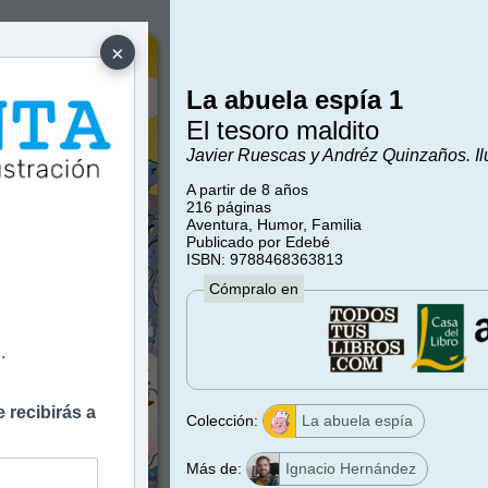
×
La abuela espía 1
El tesoro maldito
Javier Ruescas y Andréz Quinzaños. Il
A partir de 8 años
216 páginas
Aventura, Humor, Familia
e
Publicado por Edebé
ISBN: 9788468363813
Cómpralo en
.
 recibirás a
Colección:
La abuela espía
Más de:
Ignacio Hernández