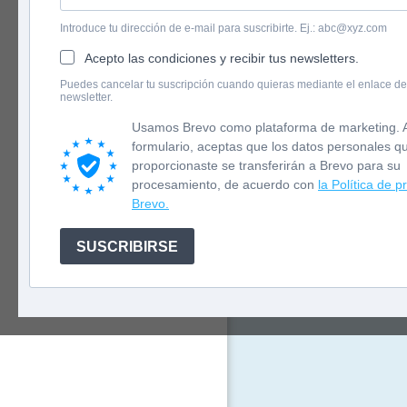
Introduce tu dirección de e-mail para suscribirte. Ej.: abc@xyz.com
Acepto las condiciones y recibir tus newsletters.
English version
Puedes cancelar tu suscripción cuando quieras mediante el enlace de
¿Has luchado
newsletter.
Newsletter
MUY hambrie
¿Has tenido
Usamos Brevo como plataforma de marketing. A
muchos otro
formulario, aceptas que los datos personales q
¿NO TE LO C
proporcionaste se transferirán a Brevo para su
procesamiento, de acuerdo con
la Política de p
Brevo.
SUSCRIBIRSE