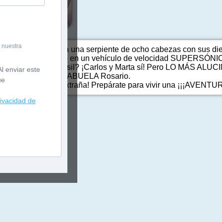
 nuestra
 alguna vez contra una serpiente de ocho cabezas con sus diec
nta? ¿Has viajado en un vehículo de velocidad SUPERSÓNICA 
 que esquivar un misil? ¡Carlos y Marta sí! Pero LO MÁS ALU
l enviar este
s peligros CON SU ABUELA Rosario.
ue
REES? ¡No me extraña! Prepárate para vivir una ¡¡¡AVENTU
rivacidad de