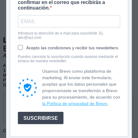
confirmar en el correo que recibirás a
continuación.
Introduce tu dirección de e-mail para suscribirte. Ej.:
abc@xyz.com
La Banda de las Vendas 1
En la tierra de la noche
Acepto las condiciones y recibir tus newsletters.
Alessandro Vicenzi
Puedes cancelar tu suscripción cuando quieras mediante el
enlace de nuestra newsletter.
A partir de 8 años
144 páginas, bitono
Usamos Brevo como plataforma de
Mitología, Aventura, Humor
marketing. Al enviar este formulario,
Publicado por La Esfera Azul
aceptas que los datos personales que
ISBN: 9788419472113
proporcionaste se transferirán a Brevo
Cómpralo en
para su procesamiento, de acuerdo con
la Política de privacidad de Brevo.
SUSCRIBIRSE
Colección:
La Banda de las Vendas