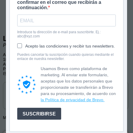
confirmar en el correo que recibirás a
continuación.
Introduce tu dirección de e-mail para suscribirte. Ej.:
abc@xyz.com
La ciudad infinita
Pablo C. Reyna
Acepto las condiciones y recibir tus newsletters.
A partir de 12 años
Puedes cancelar tu suscripción cuando quieras mediante el
enlace de nuestra newsletter.
180 páginas
Aventura, Distopía, Amistad, Conflictos sociales
Usamos Brevo como plataforma de
Publicado por Loqueleo
ISBN: 9788491226390
marketing. Al enviar este formulario,
aceptas que los datos personales que
Cómpralo en
proporcionaste se transferirán a Brevo
para su procesamiento, de acuerdo con
la Política de privacidad de Brevo.
SUSCRIBIRSE
Más de:
Pablo C. Reyna