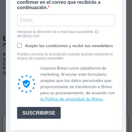
confirmar en el correo que recibirás a
continuación.
Introduce tu dirección de e-mail para suscribirte. Ej.:
abc@xyz.com
La culpa es de Stephen Hawking
Pol Ribes y Daniel Arguimbau. Ilustraciones de Kim Amate.
Acepto las condiciones y recibir tus newsletters.
A partir de 8 años
Puedes cancelar tu suscripción cuando quieras mediante el
enlace de nuestra newsletter.
144 páginas
Ciencia, Aventura
Usamos Brevo como plataforma de
Publicado por Birabiro (castellano y catalán)
ISBN: 9788412574395
marketing. Al enviar este formulario,
aceptas que los datos personales que
Cómpralo en
proporcionaste se transferirán a Brevo
para su procesamiento, de acuerdo con
la Política de privacidad de Brevo.
SUSCRIBIRSE
Sin saber muy bien cómo, Marcos se ve obligado a
hacer un trabajo de fin de curso sobre el planeta Marte.
Lo que podría ser un martirio se convierte en una