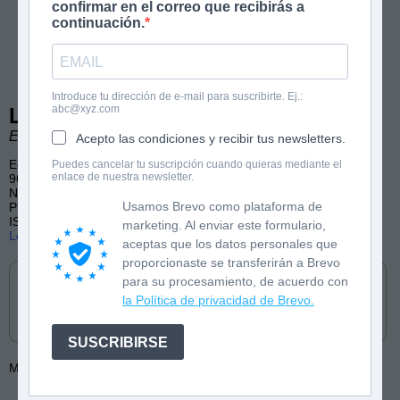
confirmar en el correo que recibirás a
continuación.
Introduce tu dirección de e-mail para suscribirte. Ej.:
abc@xyz.com
La loca historia de los transportes
El Fisgón Histórico
Acepto las condiciones y recibir tus newsletters.
Edad: 10+
Puedes cancelar tu suscripción cuando quieras mediante el
enlace de nuestra newsletter.
96 páginas, a color
No-ficción, transportes, vehículos
Usamos Brevo como plataforma de
Publicado por: Anaya
ISBN: 9788414336335
marketing. Al enviar este formulario,
Lee las primeras páginas
aceptas que los datos personales que
Cómpralo en
proporcionaste se transferirán a Brevo
para su procesamiento, de acuerdo con
la Política de privacidad de Brevo.
SUSCRIBIRSE
Más de:
El Fisgón Histórico