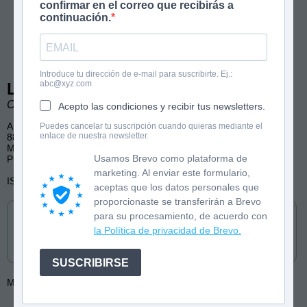
confirmar en el correo que recibirás a
continuación.
Introduce tu dirección de e-mail para suscribirte. Ej.:
abc@xyz.com
La tejedora de la muerte
Concha López Narváez. Ilustraciones de Laia Ganyet.
Acepto las condiciones y recibir tus newsletters.
A partir de 13 años
Puedes cancelar tu suscripción cuando quieras mediante el
enlace de nuestra newsletter.
88 páginas
Misterio, terror, psicológico
Usamos Brevo como plataforma de
Publicado por Anaya Infantil y Juvenil
marketing. Al enviar este formulario,
ISBN: 9788414362792
aceptas que los datos personales que
Cómpralo en
proporcionaste se transferirán a Brevo
para su procesamiento, de acuerdo con
la Política de privacidad de Brevo.
SUSCRIBIRSE
Más de:
Laia Ganyet