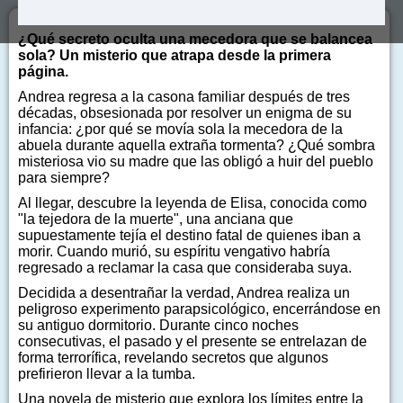
¿Qué secreto oculta una mecedora que se balancea
sola? Un misterio que atrapa desde la primera
página.
Andrea regresa a la casona familiar después de tres
décadas, obsesionada por resolver un enigma de su
infancia: ¿por qué se movía sola la mecedora de la
abuela durante aquella extraña tormenta? ¿Qué sombra
misteriosa vio su madre que las obligó a huir del pueblo
para siempre?
Al llegar, descubre la leyenda de Elisa, conocida como
"la tejedora de la muerte", una anciana que
supuestamente tejía el destino fatal de quienes iban a
morir. Cuando murió, su espíritu vengativo habría
regresado a reclamar la casa que consideraba suya.
Decidida a desentrañar la verdad, Andrea realiza un
peligroso experimento parapsicológico, encerrándose en
su antiguo dormitorio. Durante cinco noches
consecutivas, el pasado y el presente se entrelazan de
forma terrorífica, revelando secretos que algunos
prefirieron llevar a la tumba.
Una novela de misterio que explora los límites entre la