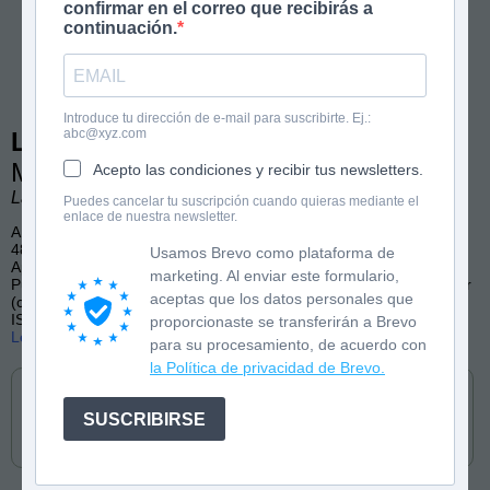
confirmar en el correo que recibirás a
continuación.
Introduce tu dirección de e-mail para suscribirte. Ej.:
abc@xyz.com
Las Fantasticotas 2
Mario y el secreto del terrario
Acepto las condiciones y recibir tus newsletters.
Laura Vila. Ilustraciones de David Pavón.
Puedes cancelar tu suscripción cuando quieras mediante el
enlace de nuestra newsletter.
A partir de 6 años
48 páginas, color
Usamos Brevo como plataforma de
Aprender a leer, Ecología, Letra mayúscula
marketing. Al enviar este formulario,
Publicado por Destino Infantil y Juvenil (castellano) y Estrella Polar
aceptas que los datos personales que
(catalán)
ISBN: 9788408267157
proporcionaste se transferirán a Brevo
Lee las primeras páginas
para su procesamiento, de acuerdo con
Cómpralo en
la Política de privacidad de Brevo.
SUSCRIBIRSE