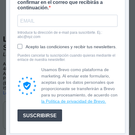
confirmar en el correo que recibirás a
continuación.
Introduce tu dirección de e-mail para suscribirte. Ej.:
abc@xyz.com
Las Fantasticotas 6
Simón y la aventura del avión
Acepto las condiciones y recibir tus newsletters.
Laura Vila. Ilustraciones de David Pavón.
Puedes cancelar tu suscripción cuando quieras mediante el
enlace de nuestra newsletter.
A partir de 6 años
48 páginas, color
Usamos Brevo como plataforma de
Aprender a leer, Letra mayúscula, Animales
marketing. Al enviar este formulario,
Publicado en castellano (Destino Infantil y Juvenil) y catalán
aceptas que los datos personales que
(Estrella Polar)
ISBN: 9788408275480
proporcionaste se transferirán a Brevo
Lee las primeras páginas
para su procesamiento, de acuerdo con
Cómpralo en
la Política de privacidad de Brevo.
SUSCRIBIRSE