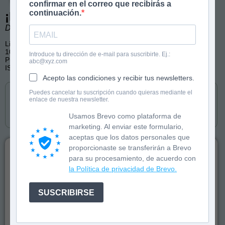
confirmar en el correo que recibirás a
continuación.
¡Lávate las manos!
Dos Pediatras en casa. Ilustraciones de Esther Bernal.
Libro de cartón
10 páginas, color
Introduce tu dirección de e-mail para suscribirte. Ej.:
Publicado por Timun Mas Infantil
abc@xyz.com
ISBN: 9788408246251
Acepto las condiciones y recibir tus newsletters.
Cómpralo en
Puedes cancelar tu suscripción cuando quieras mediante el
enlace de nuestra newsletter.
Usamos Brevo como plataforma de
marketing. Al enviar este formulario,
aceptas que los datos personales que
proporcionaste se transferirán a Brevo
para su procesamiento, de acuerdo con
Aprende a lavarte correctamente las manos
la Política de privacidad de Brevo.
con este libro ilustrado de cartón.
SUSCRIBIRSE
Las manos están sucias, aunque no lo puedas ver. Para
lavarlas, el agua y el jabón serán tus aliados: frota bien