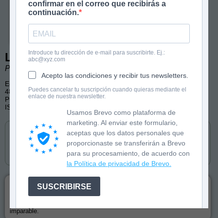
confirmar en el correo que recibirás a
continuación.
Introduce tu dirección de e-mail para suscribirte. Ej.:
Lobo solo quería cantar
abc@xyz.com
Pilar Serrano. Ilustraciones de Eugenia Ábalos.
Acepto las condiciones y recibir tus newsletters.
Edad: 4+
Puedes cancelar tu suscripción cuando quieras mediante el
48 páginas, a color
enlace de nuestra newsletter.
Publicado por Triqueta (Castellano y gallego)
ISBN: 9788418687938
Usamos Brevo como plataforma de
Cómpralo en
marketing. Al enviar este formulario,
aceptas que los datos personales que
proporcionaste se transferirán a Brevo
para su procesamiento, de acuerdo con
la Política de privacidad de Brevo.
La convivencia entre vecinos es complicada, más cuando uno de
SUSCRIBIRSE
ellos es un lobo que no puede dejar de seguir su instinto...¡musical!.
Tendrán que encontrar la forma de vivir en armonía con ese lobo
imparable.