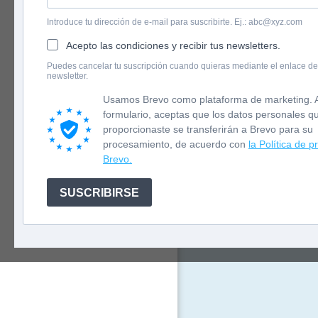
Introduce tu dirección de e-mail para suscribirte. Ej.: abc@xyz.com
Acepto las condiciones y recibir tus newsletters.
English version
Puedes cancelar tu suscripción cuando quieras mediante el enlace de
Imaginaria c
newsletter.
Newsletter
donde las cr
¿Quién eruct
Usamos Brevo como plataforma de marketing. A
Los Rescatad
formulario, aceptas que los datos personales q
a desaparece
proporcionaste se transferirán a Brevo para su
la normalida
procesamiento, de acuerdo con
la Política de p
Brevo.
SUSCRIBIRSE