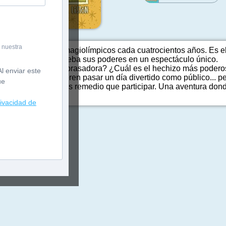
 nuestra
elebra sus juegos magiolímpicos cada cuatrocientos años. Es 
iaturas ponen a prueba sus poderes en un espectáculo único.
ará la llama más abrasadora? ¿Cuál es el hechizo más poderos
l enviar este
ores Mágicos quieren pasar un día divertido como público... p
ue
r, no les queda más remedio que participar. Una aventura donde
d.
rivacidad de