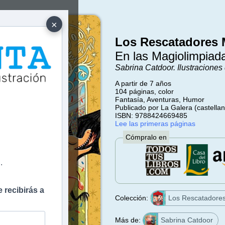
×
Los Rescatadores 
En las Magiolimpiad
Sabrina Catdoor. Ilustraciones 
A partir de 7 años
104 páginas, color
Fantasía, Aventuras, Humor
e
Publicado por La Galera (castellan
ISBN: 9788424669485
Lee las primeras páginas
Cómpralo en
.
 recibirás a
Colección:
Los Rescatadore
Más de:
Sabrina Catdoor