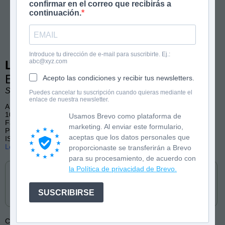
confirmar en el correo que recibirás a
continuación.
Introduce tu dirección de e-mail para suscribirte. Ej.:
abc@xyz.com
Los Rescatadores Mágicos 8
En el bosque de los gamusinos
Acepto las condiciones y recibir tus newsletters.
Sabrina Catdoor. Ilustraciones de David Sierra Listón.
Puedes cancelar tu suscripción cuando quieras mediante el
enlace de nuestra newsletter.
A partir de 7 años
104 páginas, color
Usamos Brevo como plataforma de
Fantasía, Humor, Aventuras
marketing. Al enviar este formulario,
Publicado por La Galera (castellano y catalán)
aceptas que los datos personales que
ISBN: 9788424669492
Lee las primeras páginas
proporcionaste se transferirán a Brevo
para su procesamiento, de acuerdo con
Cómpralo en
la Política de privacidad de Brevo.
SUSCRIBIRSE
Colección:
Los Rescatadores Mágicos