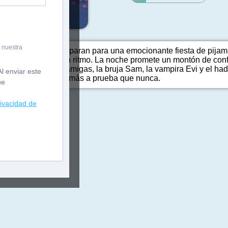
 nuestra
agicanguros se preparan para una emocionante fiesta de pijam
e creciendo a buen ritmo. La noche promete un montón de confi
n secreto... y sus amigas, la bruja Sam, la vampira Evi y el had
l enviar este
 amistad se pondrá más a prueba que nunca.
ue
rivacidad de