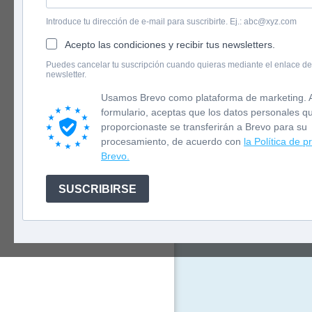
Introduce tu dirección de e-mail para suscribirte. Ej.: abc@xyz.com
Acepto las condiciones y recibir tus newsletters.
English version
Puedes cancelar tu suscripción cuando quieras mediante el enlace de
Las cuatro M
newsletter.
Newsletter
mágicos sigu
Lola guarda u
Usamos Brevo como plataforma de marketing. A
magia de su
formulario, aceptas que los datos personales q
proporcionaste se transferirán a Brevo para su
procesamiento, de acuerdo con
la Política de p
Brevo.
SUSCRIBIRSE