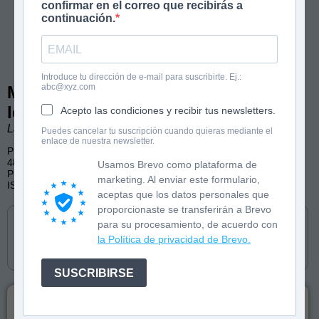
confirmar en el correo que recibirás a
continuación.
Introduce tu dirección de e-mail para suscribirte. Ej.:
abc@xyz.com
Más cuentos de risa para aprender a
leer con pictogramas
Acepto las condiciones y recibir tus newsletters.
Laura Donada. Ilustraciones de Esther Bernal.
Puedes cancelar tu suscripción cuando quieras mediante el
enlace de nuestra newsletter.
Primeros lectores
48 páginas, color
Usamos Brevo como plataforma de
Publicado por Penguin Kids
marketing. Al enviar este formulario,
ISBN: 9788418817410
aceptas que los datos personales que
Cómpralo en
proporcionaste se transferirán a Brevo
para su procesamiento, de acuerdo con
la Política de privacidad de Brevo.
SUSCRIBIRSE
La manera de aprender a leer ha cambiado: este libro