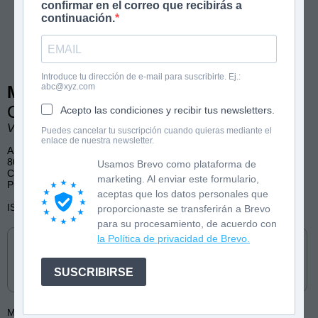
confirmar en el correo que recibirás a
continuación.
Introduce tu dirección de e-mail para suscribirte. Ej.:
abc@xyz.com
Misión: Aventuras 3
Cuaderno de actividades
Acepto las condiciones y recibir tus newsletters.
Violeta Cano. Ilustraciones de Fede Pazos.
Puedes cancelar tu suscripción cuando quieras mediante el
enlace de nuestra newsletter.
A partir de 10 años
80 páginas
Usamos Brevo como plataforma de
Clásicos literarios, diversión, cuaderno de actividades
marketing. Al enviar este formulario,
Publicado por Anaya Infantil y Juvenil
aceptas que los datos personales que
ISBN: 9788414362938
proporcionaste se transferirán a Brevo
para su procesamiento, de acuerdo con
Cómpralo en
la Política de privacidad de Brevo.
SUSCRIBIRSE
Más de:
Violeta Cano
Fede Pazos