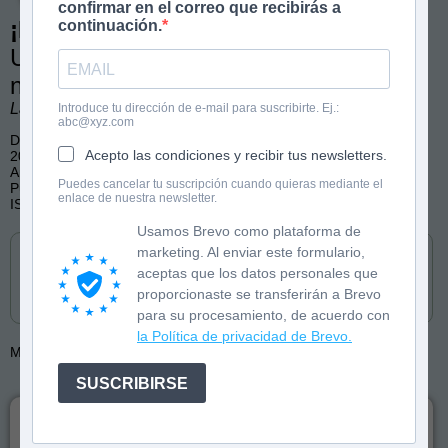
confirmar en el correo que recibirás a
¡Monstruos, a la cama!
continuación.
Un cuento para vencer los miedos
nocturnos
Laura Vila Mejías. Ilustraciones de Roger Simó Carles.
Introduce tu dirección de e-mail para suscribirte. Ej.:
abc@xyz.com
De 3 a 5 años
Acepto las condiciones y recibir tus newsletters.
20 páginas
Aprender a leer
Puedes cancelar tu suscripción cuando quieras mediante el
Publicado por Editorial Rubio
enlace de nuestra newsletter.
ISBN: 9788418964985
Usamos Brevo como plataforma de
Cómpralo en
marketing. Al enviar este formulario,
aceptas que los datos personales que
proporcionaste se transferirán a Brevo
para su procesamiento, de acuerdo con
la Política de privacidad de Brevo.
Más de:
Laura Vila
SUSCRIBIRSE
MONSTRUOS GRANDES Y PEQUEÑOS,