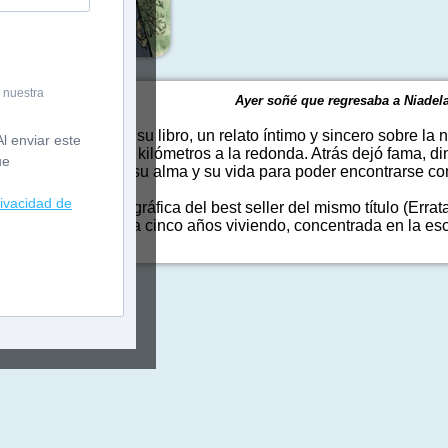
 nuestra
Ayer soñé que regresaba a Niade
Beatriz Montañez su libro, un relato íntimo y sincero sobre la n
l enviar este
os de veinticinco kilómetros a la redonda. Atrás dejó fama, din
ue
comenzó a desnudar su alma y su vida para poder encontrarse co
rivacidad de
onante adaptación gráfica del best seller del mismo título (Err
atriz Montañez lleva cinco años viviendo, concentrada en la escr