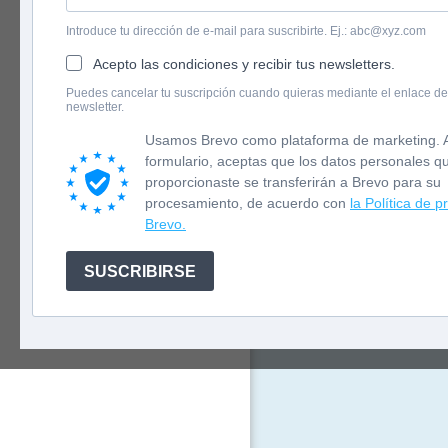
Introduce tu dirección de e-mail para suscribirte. Ej.: abc@xyz.com
Acepto las condiciones y recibir tus newsletters.
English version
Puedes cancelar tu suscripción cuando quieras mediante el enlace de
newsletter.
Newsletter
Así comienza 
Usamos Brevo como plataforma de marketing. A
humano a men
formulario, aceptas que los datos personales q
social... y 
proporcionaste se transferirán a Brevo para su
procesamiento, de acuerdo con
la Política de p
Esta impresi
Brevo.
en el que Be
rodea.
SUSCRIBIRSE