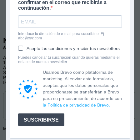
confirmar en el correo que recibirás a
continuación.
Introduce tu dirección de e-mail para suscribirte. Ej.:
abc@xyz.com
Noa, popular a cualquier precio
Marina Tena Tena
Acepto las condiciones y recibir tus newsletters.
A partir de 12 años
Puedes cancelar tu suscripción cuando quieras mediante el
enlace de nuestra newsletter.
168 páginas
Adolescencia, Amistad, Desarrollo personal
Usamos Brevo como plataforma de
Serie Amistad en Curso
Publicado por Santillana Educación S.L.
marketing. Al enviar este formulario,
ISBN: 9788491226277
aceptas que los datos personales que
Cómpralo en
proporcionaste se transferirán a Brevo
para su procesamiento, de acuerdo con
la Política de privacidad de Brevo.
SUSCRIBIRSE
Más de:
Marina Tena Tena