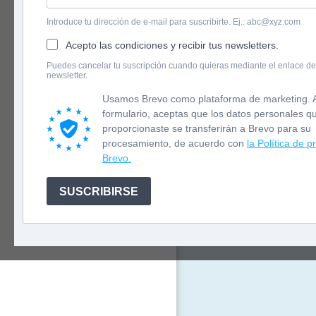
Introduce tu dirección de e-mail para suscribirte. Ej.: abc@xyz.com
Acepto las condiciones y recibir tus newsletters.
English version
Puedes cancelar tu suscripción cuando quieras mediante el enlace de
newsletter.
Newsletter
Aprende a leer
Usamos Brevo como plataforma de marketing. A
En Pequeño Came
formulario, aceptas que los datos personales q
suelta a su ima
proporcionaste se transferirán a Brevo para su
procesamiento, de acuerdo con
la Política de p
Brevo.
SUSCRIBIRSE