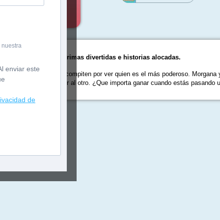
 nuestra
 con letra mayúscula, rimas divertidas e historias alocadas.
l enviar este
lot, brujas y magos compiten por ver quien es el más poderoso. Morgana y M
ue
ginación para sorprender al otro. ¿Que importa ganar cuando estás pasando un
rivacidad de