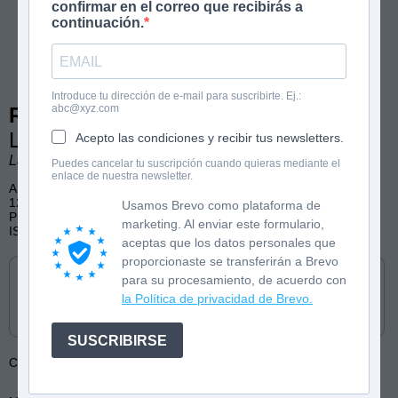
confirmar en el correo que recibirás a
continuación.
Introduce tu dirección de e-mail para suscribirte. Ej.:
abc@xyz.com
Reino Arcoíris 3
La magia de la luna esmeralda
Acepto las condiciones y recibir tus newsletters.
Laura Vila. Ilustraciones de Chezalbi.
Puedes cancelar tu suscripción cuando quieras mediante el
enlace de nuestra newsletter.
A partir de 7 años
128 páginas
Usamos Brevo como plataforma de
Publicado por Salamandra
marketing. Al enviar este formulario,
ISBN: 9788419275912
aceptas que los datos personales que
Cómpralo en
proporcionaste se transferirán a Brevo
para su procesamiento, de acuerdo con
la Política de privacidad de Brevo.
SUSCRIBIRSE
Colección:
Reino Arcoíris