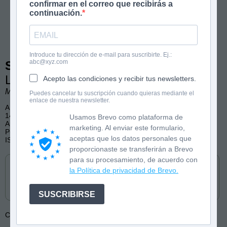
confirmar en el correo que recibirás a
continuación.
Introduce tu dirección de e-mail para suscribirte. Ej.:
abc@xyz.com
STARS 4
La hora de la verdad
Acepto las condiciones y recibir tus newsletters.
Mairena Ruiz. Ilustraciones de Lara Pickle.
Puedes cancelar tu suscripción cuando quieras mediante el
enlace de nuestra newsletter.
A partir de 10 años
144 páginas, b/n
Usamos Brevo como plataforma de
Amistad, Música, Danza, Humor
marketing. Al enviar este formulario,
Publicado por La Esfera Azul
aceptas que los datos personales que
ISBN: 9788419472847
proporcionaste se transferirán a Brevo
Cómpralo en
para su procesamiento, de acuerdo con
la Política de privacidad de Brevo.
SUSCRIBIRSE
Colección:
STARS