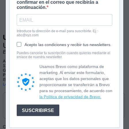
confirmar en el correo que recibirás a
continuación.
Introduce tu dirección de e-mail para suscribirte. Ej.:
abc@xyz.com
Ula y Hop 6
Ula y Hop resuelven un misterio
Acepto las condiciones y recibir tus newsletters.
Eric Lilliput. Ilustraciones de Laia López.
Puedes cancelar tu suscripción cuando quieras mediante el
enlace de nuestra newsletter.
A partir de 6 años
128 páginas a color
Usamos Brevo como plataforma de
Género: aventuras, fantasía, humor
marketing. Al enviar este formulario,
Publicado por Alfaguara Infantil y Juvenil (castellano y catalán)
aceptas que los datos personales que
ISBN: 9788420452067
Lee las primeras páginas
proporcionaste se transferirán a Brevo
para su procesamiento, de acuerdo con
Cómpralo en
la Política de privacidad de Brevo.
SUSCRIBIRSE
Colección:
Ula y Hop