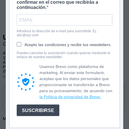
confirmar en el correo que recibirás a
continuación.
Introduce tu dirección de e-mail para suscribirte. Ej.:
abc@xyz.com
Un hada con el ala rota
Chiki Fabregat. Ilustraciones de María Brenn.
Acepto las condiciones y recibir tus newsletters.
A partir de 10 años
Puedes cancelar tu suscripción cuando quieras mediante el
enlace de nuestra newsletter.
136 páginas
Amistad, Aventura, Diversidad
Usamos Brevo como plataforma de
Publicado por Edebé
ISBN: 9788468360713
marketing. Al enviar este formulario,
Lee las primeras páginas
aceptas que los datos personales que
Cómpralo en
proporcionaste se transferirán a Brevo
para su procesamiento, de acuerdo con
la Política de privacidad de Brevo.
SUSCRIBIRSE
Más de:
Chiki Fabregat