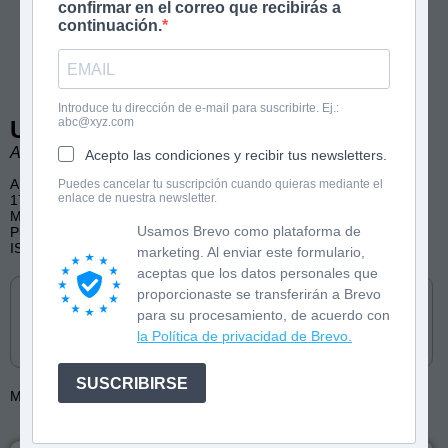
confirmar en el correo que recibirás a
continuación.
Introduce tu dirección de e-mail para suscribirte. Ej.:
abc@xyz.com
Un mago en la corte
Alba Quintas Garciandia
Acepto las condiciones y recibir tus newsletters.
A partir de 14 años
Puedes cancelar tu suscripción cuando quieras mediante el
enlace de nuestra newsletter.
176 páginas
Magia, Historia, Drama
Usamos Brevo como plataforma de
Publicado por Bambú
ISBN: 9788410860223
marketing. Al enviar este formulario,
aceptas que los datos personales que
Cómpralo en
proporcionaste se transferirán a Brevo
para su procesamiento, de acuerdo con
la Política de privacidad de Brevo.
SUSCRIBIRSE
Más de:
Alba Quintas Garciandia