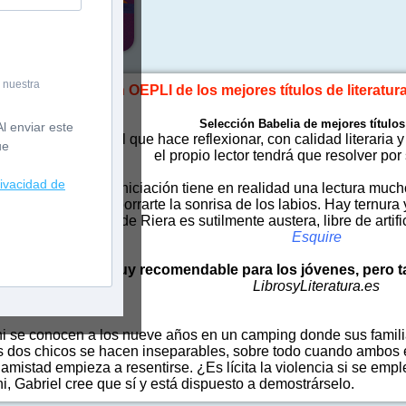
 nuestra
Selección OEPLI de los mejores títulos de literatura 
Selección Babelia de mejores títulos
l enviar este
ante novela juvenil que hace reflexionar, con calidad literaria
ue
el propio lector tendrá que resolver por
rivacidad de
ce una novela de iniciación tiene en realidad una lectura much
reconcebidas, sin borrarte la sonrisa de los labios. Hay ternura 
amor. La prosa de Riera es sutilmente austera, libre de artif
Esquire
«Una lectura muy recomendable para los jóvenes, pero ta
LibrosyLiteratura.es
ni se conocen a los nueve años en un camping donde sus famil
 dos chicos se hacen inseparables, sobre todo cuando ambos em
amistad empieza a resentirse. ¿Es lícita la violencia si se empl
i, Gabriel cree que sí y está dispuesto a demostrárselo.