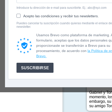
Introduce tu dirección de e-mail para suscribirte. Ej.: abc@xyz.com
Acepto las condiciones y recibir tus newsletters.
English version
Puedes cancelar tu suscripción cuando quieras mediante el enlace de
newsletter.
Newsletter
Usamos Brevo como plataforma de marketing. A
«Una interes
formulario, aceptas que los datos personales q
proporcionaste se transferirán a Brevo para su
procesamiento, de acuerdo con
la Política de p
«Lo que pare
Brevo.
tus ideas p
SUSCRIBIRSE
Gabriel y To
momento, los
embargo, su 
su amigo Ton