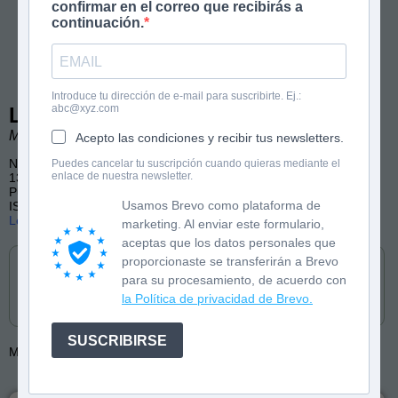
confirmar en el correo que recibirás a
continuación.
Introduce tu dirección de e-mail para suscribirte. Ej.:
abc@xyz.com
Las tijeritas del señor Roski
María José Guitián. Ilustraciones de José Fragoso.
Acepto las condiciones y recibir tus newsletters.
Narrativa infantil
Puedes cancelar tu suscripción cuando quieras mediante el
enlace de nuestra newsletter.
136 páginas
Publicado por Diquesí
Usamos Brevo como plataforma de
ISBN: 9788412501384
Lee las primeras páginas
marketing. Al enviar este formulario,
aceptas que los datos personales que
Cómpralo en
proporcionaste se transferirán a Brevo
para su procesamiento, de acuerdo con
la Política de privacidad de Brevo.
SUSCRIBIRSE
Más de:
José Fragoso