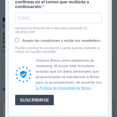
confirmar en el correo que recibirás a
continuación.
Macaco se hace caca
Laura Vila. Ilustraciones de José Fragoso.
Introduce tu dirección de e-mail para suscribirte. Ej.:
abc@xyz.com
Álbum ilustrado
32 páginas, color
Acepto las condiciones y recibir tus newsletters.
Publicado por Lata de Sal (castellano y catalán)
ISBN: 9788412480634
Puedes cancelar tu suscripción cuando quieras mediante el
Lee las primeras páginas
enlace de nuestra newsletter.
Cómpralo en
Usamos Brevo como plataforma de
marketing. Al enviar este formulario,
aceptas que los datos personales que
proporcionaste se transferirán a Brevo
para su procesamiento, de acuerdo con
la Política de privacidad de Brevo.
Más de:
Laura Vila
José Fragoso
SUSCRIBIRSE
Macaco se hace caca y tiene un problema: ningún
animal de la jungla le quiere prestar el váter, su inodoro,
su baño, su retrete... Vamos, que todos son muuuuy