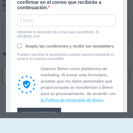
Publicado por SM
confirmar en el correo que recibirás a
ISBN: 9788411201124
continuación.
Lee las primeras páginas
Cómpralo en
Introduce tu dirección de e-mail para suscribirte. Ej.:
abc@xyz.com
Acepto las condiciones y recibir tus newsletters.
Más de:
José Fragoso
Puedes cancelar tu suscripción cuando quieras mediante el
enlace de nuestra newsletter.
Usamos Brevo como plataforma de
Las olimpiadas son el lugar perfecto para hacer
marketing. Al enviar este formulario,
deporte... ¡y reírse a carcajadas!
aceptas que los datos personales que
proporcionaste se transferirán a Brevo
para su procesamiento, de acuerdo con
la Política de privacidad de Brevo.
SUSCRIBIRSE