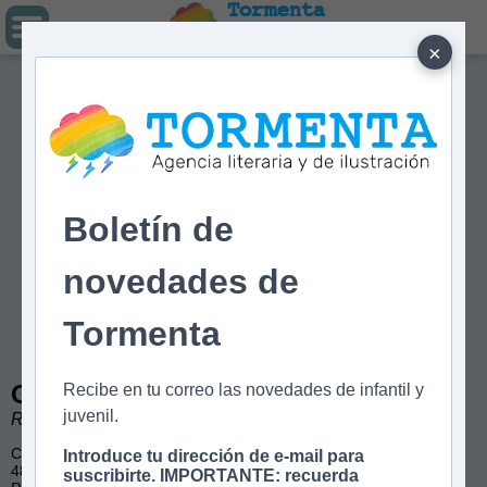
Tormenta
Agencia literaria
Y DE ILUSTRACIÓN
×
Boletín de
novedades de
Tormenta
Olimpitis
Recibe en tu correo las novedades de infantil y
juvenil.
Rafael Ordoñez. Ilustraciones de José Fragoso.
Cómic
Introduce tu dirección de e-mail para
48 páginas, color
suscribirte. IMPORTANTE: recuerda