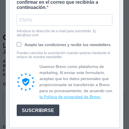
confirmar en el correo que recibirás a
continuación.
Introduce tu dirección de e-mail para suscribirte. Ej.:
abc@xyz.com
Olivia Wolf 2
La noche de los monstruos gigantes
Acepto las condiciones y recibir tus newsletters.
José Fragoso
Puedes cancelar tu suscripción cuando quieras mediante el
enlace de nuestra newsletter.
A partir de 7 años
88 páginas, color
Usamos Brevo como plataforma de
Fantasía, Aventura, Humor
marketing. Al enviar este formulario,
Publicado por Nubeocho
aceptas que los datos personales que
ISBN: 9788419253538
proporcionaste se transferirán a Brevo
para su procesamiento, de acuerdo con
Cómpralo en
la Política de privacidad de Brevo.
SUSCRIBIRSE
Colección:
Olivia Wolf